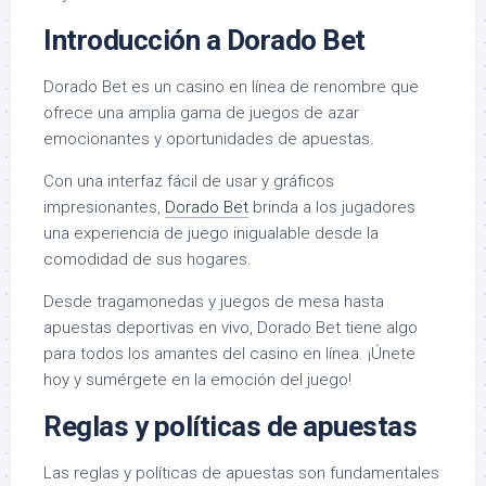
Introducción a Dorado Bet
Dorado Bet es un casino en línea de renombre que
ofrece una amplia gama de juegos de azar
emocionantes y oportunidades de apuestas.
Con una interfaz fácil de usar y gráficos
impresionantes,
Dorado Bet
brinda a los jugadores
una experiencia de juego inigualable desde la
comodidad de sus hogares.
Desde tragamonedas y juegos de mesa hasta
apuestas deportivas en vivo, Dorado Bet tiene algo
para todos los amantes del casino en línea. ¡Únete
hoy y sumérgete en la emoción del juego!
Reglas y políticas de apuestas
Las reglas y políticas de apuestas son fundamentales