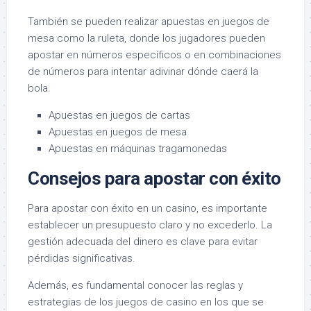
También se pueden realizar apuestas en juegos de
mesa como la ruleta, donde los jugadores pueden
apostar en números específicos o en combinaciones
de números para intentar adivinar dónde caerá la
bola.
Apuestas en juegos de cartas
Apuestas en juegos de mesa
Apuestas en máquinas tragamonedas
Consejos para apostar con éxito
Para apostar con éxito en un casino, es importante
establecer un presupuesto claro y no excederlo. La
gestión adecuada del dinero es clave para evitar
pérdidas significativas.
Además, es fundamental conocer las reglas y
estrategias de los juegos de casino en los que se